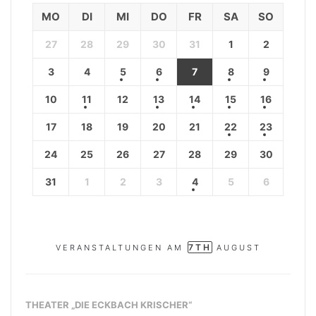
MO
DI
MI
DO
FR
SA
SO
27
28
29
30
31
1
2
3
4
5
6
7
8
9
10
11
12
13
14
15
16
17
18
19
20
21
22
23
24
25
26
27
28
29
30
31
1
2
3
4
5
6
7TH
VERANSTALTUNGEN AM
AUGUST
THEATER „DIE ECKBACH KRISCHER“