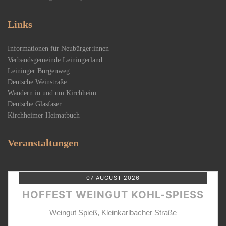
Links
Informationen für Neubürger:innen
Verbandsgemeinde Leiningerland
Leininger Burgenweg
Deutsche Weinstraße
Wandern in und um Kirchheim
Deutsche Glasfaser
Kirchheimer Heimatbuch
Veranstaltungen
07 AUGUST 2026
HOFFEST WEINGUT KOHL-SPIESS
Weingut Spieß, Kleinkarlbacher Straße