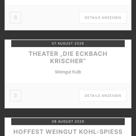
DETAILS ANZEIGEN
07 AUGUST 2026
THEATER „DIE ECKBACH
KRISCHER“
Weingut Kolb
DETAILS ANZEIGEN
08 AUGUST 2026
HOFFEST WEINGUT KOHL-SPIESS