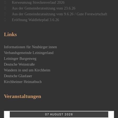
Kerweumzug Streckenverlauf 2026
Aus der Gemeinderatssitzung vom 23.6.26
Aus der Gemeinderatssitzung vom 9.6.26 / Gute Forstwirtschaft
Eröffnung Waldlehrpfad 3.6.26
Links
Informationen für Neubürger:innen
Verbandsgemeinde Leiningerland
Leininger Burgenweg
Deutsche Weinstraße
Wandern in und um Kirchheim
Deutsche Glasfaser
Kirchheimer Heimatbuch
Veranstaltungen
07 AUGUST 2026