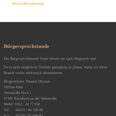
Weinstraßensanierung
Bürgersprechstunde
Die Bürgersprechstunde findet derzeit nur nach Absprache statt.
Da es nicht möglich ist Termine ganzjährig zu planen, bitten wir Ihren
Besuch vorher telefonisch abzustimmen.
Bürgermeister Thomas Dhonau
Diffiné-Haus
​Weinstraße Nord 1
67281 Kirchheim an der Weinstraße
Mobil: 0162 / 24 77 050
Tel: 06359 / 94 590-90
Fax: 06359 / 94 590-94