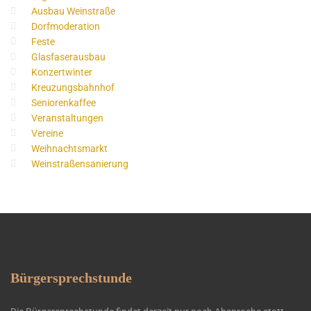
Ausbau Weinstraße
Dorfmoderation
Feste
Glasfaserausbau
Konzertwinter
Kreuzungsbahnhof
Seniorenkaffee
Veranstaltungen
Vereine
Weihnachtsmarkt
Weinstraßensanierung
Bürgersprechstunde