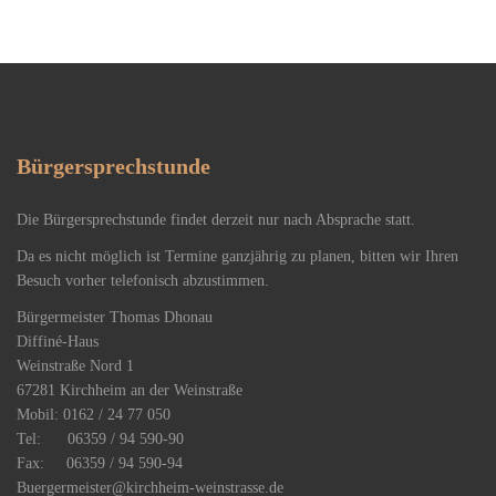
Bürgersprechstunde
Die Bürgersprechstunde findet derzeit nur nach Absprache statt.
Da es nicht möglich ist Termine ganzjährig zu planen, bitten wir Ihren
Besuch vorher telefonisch abzustimmen.
Bürgermeister Thomas Dhonau
Diffiné-Haus
​Weinstraße Nord 1
67281 Kirchheim an der Weinstraße
Mobil: 0162 / 24 77 050
Tel: 06359 / 94 590-90
Fax: 06359 / 94 590-94
Buergermeister@kirchheim-weinstrasse.de