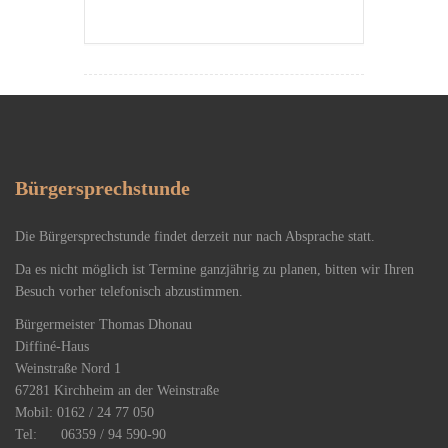
Bürgersprechstunde
Die Bürgersprechstunde findet derzeit nur nach Absprache statt.
Da es nicht möglich ist Termine ganzjährig zu planen, bitten wir Ihren
Besuch vorher telefonisch abzustimmen.
Bürgermeister Thomas Dhonau
Diffiné-Haus
​Weinstraße Nord 1
67281 Kirchheim an der Weinstraße
Mobil: 0162 / 24 77 050
Tel: 06359 / 94 590-90