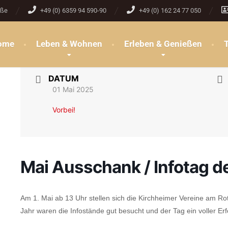
aße
+49 (0) 6359 94 590-90
+49 (0) 162 24 77 050
ome
Leben & Wohnen
Erleben & Genießen
DATUM
01 Mai 2025
Vorbei!
Mai Ausschank / Infotag d
Am 1. Mai ab 13 Uhr stellen sich die Kirchheimer Vereine am R
Jahr waren die Infostände gut besucht und der Tag ein voller Erf