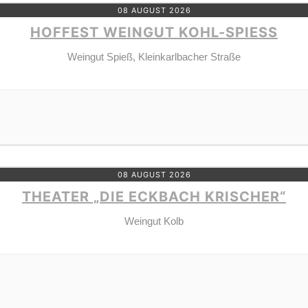
08 AUGUST 2026
HOFFEST WEINGUT KOHL-SPIESS
Weingut Spieß, Kleinkarlbacher Straße
08 AUGUST 2026
THEATER „DIE ECKBACH KRISCHER“
Weingut Kolb