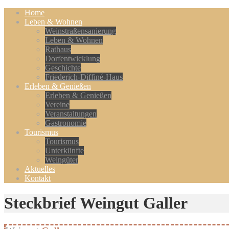
Home
Leben & Wohnen
Weinstraßensanierung
Leben & Wohnen
Rathaus
Dorfentwicklung
Geschichte
Friederich-Diffiné-Haus
Erleben & Genießen
Erleben & Genießen
Vereine
Veranstaltungen
Gastronomie
Tourismus
Tourismus
Unterkünfte
Weingüter
Aktuelles
Kontakt
Steckbrief Weingut Galler