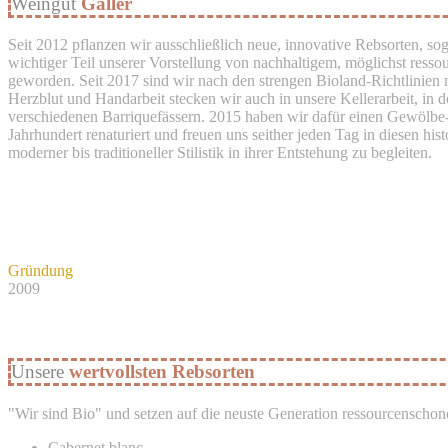
Weingut
Galler
Seit 2012 pflanzen wir ausschließlich neue, innovative Rebsorten, sog
wichtiger Teil unserer Vorstellung von nachhaltigem, möglichst re
geworden. Seit 2017 sind wir nach den strengen Bioland-Richtlinien nu
Herzblut und Handarbeit stecken wir auch in unsere Kellerarbeit, in
verschiedenen Barriquefässern. 2015 haben wir dafür einen Gewölbe
Jahrhundert renaturiert und freuen uns seither jeden Tag in diesen h
moderner bis traditioneller Stilistik in ihrer Entstehung zu begleiten.
Gründung
2009
Unsere
wertvollsten Rebsorten
"Wir sind Bio" und setzen auf die neuste Generation ressourcenschon
Cabernet blanc