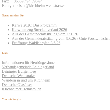
Fax: 06359 / 94 590-94
Buergermeister@kirchheim-weinstrasse.de
Neues
aus dem Ort
Kerwe 2026: Das Programm
Kerweumzug Streckenverlauf 2026
Aus der Gemeinderatssitzung vom 23.6.26
Aus der Gemeinderatssitzung vom 9.6.26 / Gute Forstwirtschaf
Eröffnung Waldlehrpfad 3.6.26
Links
Informationen für Neubürger:innen
Verbandsgemeinde Leiningerland
Leininger Burgenweg
Deutsche Weinstraße
Wandern in und um Kirchheim
Deutsche Glasfaser
Kirchheimer Heimatbuch
Veranstaltungen