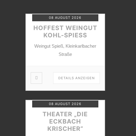
08 AUGUST 2026
HOFFEST WEINGUT
KOHL-SPIESS
Weingut Spieß, Kleinkarlbacher
Straße
DETAILS ANZEIGEN
08 AUGUST 2026
THEATER „DIE
ECKBACH
KRISCHER“