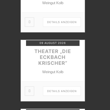
Weingut Kolb
DETAILS ANZEIGEN
09 AUGUST 2026
THEATER „DIE
ECKBACH
KRISCHER“
Weingut Kolb
DETAILS ANZEIGEN