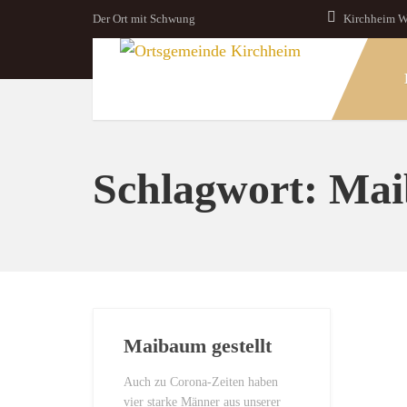
Der Ort mit Schwung
Kirchheim W
Schlagwort:
Mai
Maibaum gestellt
Auch zu Corona-Zeiten haben
vier starke Männer aus unserer