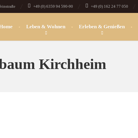
einstraße
+49 (0) 6359 94 590-90
+49 (0) 162 24 77 050
Home
Leben & Wohnen
Erleben & Genießen
baum Kirchheim