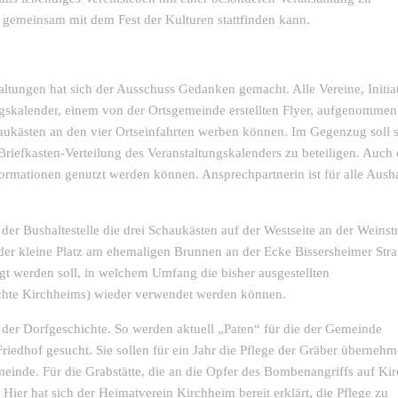
“ gemeinsam mit dem Fest der Kulturen stattfinden kann.
ltungen hat sich der Ausschuss Gedanken gemacht. Alle Vereine, Initia
ungskalender, einem von der Ortsgemeinde erstellten Flyer, aufgenomme
chaukästen an den vier Ortseinfahrten werben können. Im Gegenzug soll 
r Briefkasten-Verteilung des Veranstaltungskalenders zu beteiligen. Auch 
formationen genutzt werden können. Ansprechpartnerin ist für alle Aush
r Bushaltestelle die drei Schaukästen auf der Westseite an der Weinst
der kleine Platz am ehemaligen Brunnen an der Ecke Bissersheimer Stra
t werden soll, in welchem Umfang die bisher ausgestellten
ichte Kirchheims) wieder verwendet werden können.
er Dorfgeschichte. So werden aktuell „Paten“ für die der Gemeinde
iedhof gesucht. Sie sollen für ein Jahr die Pflege der Gräber übernehm
einde. Für die Grabstätte, die an die Opfer des Bombenangriffs auf Ki
 Hier hat sich der Heimatverein Kirchheim bereit erklärt, die Pflege zu