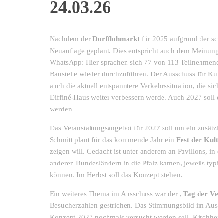
24.03.26
Nachdem der
Dorfflohmarkt
für 2025 aufgrund der sch
Neuauflage geplant. Dies entspricht auch dem Meinung
WhatsApp: Hier sprachen sich 77 von 113 Teilnehmend
Baustelle wieder durchzuführen. Der Ausschuss für Kul
auch die aktuell entspanntere Verkehrssituation, die 
Diffiné-Haus weiter verbessern werde. Auch 2027 soll
werden.
Das Veranstaltungsangebot für 2027 soll um ein zusätzl
Schmitt plant für das kommende Jahr ein
Fest der Kul
zeigen will. Gedacht ist unter anderem an Pavillons, 
anderen Bundesländern in die Pfalz kamen, jeweils typ
können. Im Herbst soll das Konzept stehen.
Ein weiteres Thema im Ausschuss war der „
Tag der Ve
Besucherzahlen gestrichen. Das Stimmungsbild im Aussc
Konzept 2027 nochmals versucht werden soll, Kirchhei