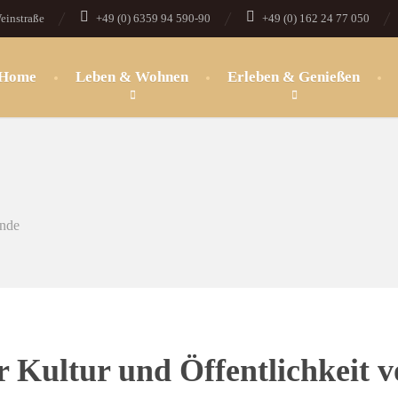
einstraße
+49 (0) 6359 94 590-90
+49 (0) 162 24 77 050
Home
Leben & Wohnen
Erleben & Genießen
inde
 Kultur und Öffentlichkeit 