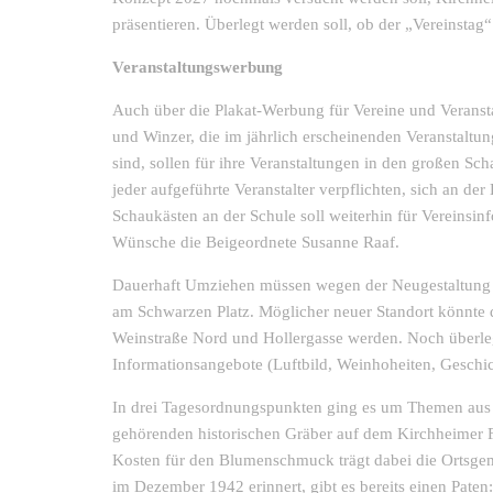
präsentieren. Überlegt werden soll, ob der „Vereinstag
Veranstaltungswerbung
Auch über die Plakat-Werbung für Vereine und Veransta
und Winzer, die im jährlich erscheinenden Veranstalt
sind, sollen für ihre Veranstaltungen in den großen S
jeder aufgeführte Veranstalter verpflichten, sich an de
Schaukästen an der Schule soll weiterhin für Vereinsin
Wünsche die Beigeordnete Susanne Raaf.
Dauerhaft Umziehen müssen wegen der Neugestaltung de
am Schwarzen Platz. Möglicher neuer Standort könnte 
Weinstraße Nord und Hollergasse werden. Noch überleg
Informationsangebote (Luftbild, Weinhoheiten, Gesch
In drei Tagesordnungspunkten ging es um Themen aus d
gehörenden historischen Gräber auf dem Kirchheimer Fr
Kosten für den Blumenschmuck trägt dabei die Ortsgem
im Dezember 1942 erinnert, gibt es bereits einen Paten: