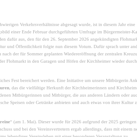
wierigen Verkehrsverhältnisse abgesagt wurde, ist in diesem Jahr eine
sbild einer Ende Februar durchgeführten Umfrage im Bürgermeister-Ka
en dafür aus, den für den 26. September 2026 angekündigten Flohmarkt
tur und Öffentlichkeit folgte nun diesem Votum. Dafür sprach unter a
sich nach der für Sommer geplanten Wiedereröffnung der zentralen Kreu
 der Flohmarkt in den Garagen und Höfen der Kirchheimer wieder durch
iches Fest bereichert werden. Eine Initiative um unsere Mitbürgerin An
turen
, das die vielfältige Herkunft der Kirchheimerinnen und Kirchheim
in denen Mitbürgerinnen und Mitbürger, die aus anderen Ländern oder au
ische Speisen oder Getränke anbieten und auch etwas von ihrer Kultur 
reine
“ (am 1. Mai). Dieser wurde für 2026 aufgrund der 2025 geringen
huss und bei den Vereinsvertretern ergab allerdings, dass mit einem 
ms lebendiges Vereinsleben mit einer besonderen Veranstaltung zu