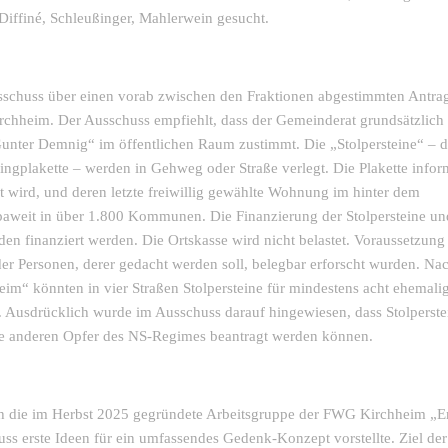
Diffiné, Schleußinger, Mahlerwein gesucht.
Ausschuss über einen vorab zwischen den Fraktionen abgestimmten Antra
Kirchheim. Der Ausschuss empfiehlt, dass der Gemeinderat grundsätzlich
Gunter Demnig“ im öffentlichen Raum zustimmt. Die „Stolpersteine“ – d
singplakette – werden in Gehweg oder Straße verlegt. Die Plakette infor
t wird, und deren letzte freiwillig gewählte Wohnung im hinter dem
opaweit in über 1.800 Kommunen. Die Finanzierung der Stolpersteine u
den finanziert werden. Die Ortskasse wird nicht belastet. Voraussetzung 
 der Personen, derer gedacht werden soll, belegbar erforscht wurden. Na
im“ könnten in vier Straßen Stolpersteine für mindestens acht ehemali
 Ausdrücklich wurde im Ausschuss darauf hingewiesen, dass Stolperste
 alle anderen Opfer des NS-Regimes beantragt werden können.
ch die im Herbst 2025 gegründete Arbeitsgruppe der FWG Kirchheim „E
uss erste Ideen für ein umfassendes Gedenk-Konzept vorstellte. Ziel der