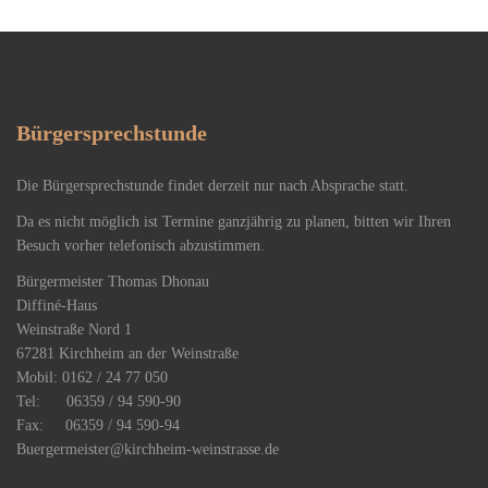
Bürgersprechstunde
Die Bürgersprechstunde findet derzeit nur nach Absprache statt.
Da es nicht möglich ist Termine ganzjährig zu planen, bitten wir Ihren
Besuch vorher telefonisch abzustimmen.
Bürgermeister Thomas Dhonau
Diffiné-Haus
​Weinstraße Nord 1
67281 Kirchheim an der Weinstraße
Mobil: 0162 / 24 77 050
Tel: 06359 / 94 590-90
Fax: 06359 / 94 590-94
Buergermeister@kirchheim-weinstrasse.de