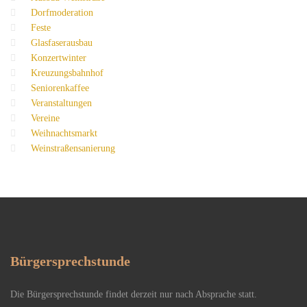
Dorfmoderation
Feste
Glasfaserausbau
Konzertwinter
Kreuzungsbahnhof
Seniorenkaffee
Veranstaltungen
Vereine
Weihnachtsmarkt
Weinstraßensanierung
Bürgersprechstunde
Die Bürgersprechstunde findet derzeit nur nach Absprache statt.