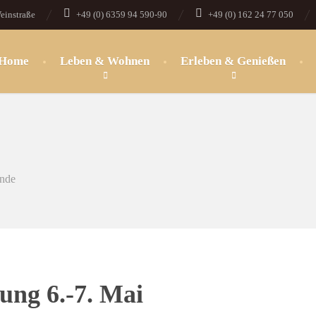
einstraße
+49 (0) 6359 94 590-90
+49 (0) 162 24 77 050
Home
Leben & Wohnen
Erleben & Genießen
inde
ung 6.-7. Mai