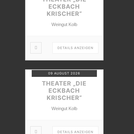
ECKBACH
KRISCHER“
Weingut Kolb
DETAILS ANZEIGEN
09 AUGUST 2026
THEATER „DIE
ECKBACH
KRISCHER“
Weingut Kolb
DETAILS ANZEIGEN