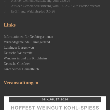
Aus der Gemeinderatssitzung vom 23.6.26
Aus der Gemeinderatssitzung vom 9.6.26 / Gute Forstwirtschaft
Eröffnung Waldlehrpfad 3.6.26
Links
Informationen für Neubürger:innen
Verbandsgemeinde Leiningerland
Leininger Burgenweg
Deutsche Weinstraße
Wandern in und um Kirchheim
Deutsche Glasfaser
Kirchheimer Heimatbuch
Veranstaltungen
08 AUGUST 2026
HOFFEST WEINGUT KOHL-SPIESS