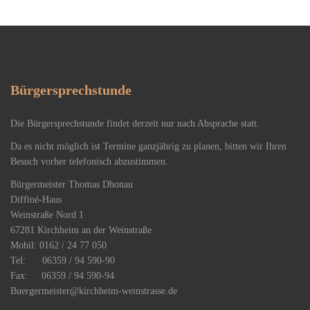
Bürgersprechstunde
Die Bürgersprechstunde findet derzeit nur nach Absprache statt.
Da es nicht möglich ist Termine ganzjährig zu planen, bitten wir Ihren
Besuch vorher telefonisch abzustimmen.
Bürgermeister Thomas Dhonau
Diffiné-Haus
​Weinstraße Nord 1
67281 Kirchheim an der Weinstraße
Mobil: 0162 / 24 77 050
Tel: 06359 / 94 590-90
Fax: 06359 / 94 590-94
Buergermeister@kirchheim-weinstrasse.de