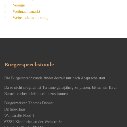
Vereine
Weihnachtsmarkt
Weinstraßensanierung
Bürgersprechstunde
Die Bürgersprechstunde findet derzeit nur nach Absprache statt.
Da es nicht möglich ist Termine ganzjährig zu planen, bitten wir Ihren
Besuch vorher telefonisch abzustimmen.
Bürgermeister Thomas Dhonau
Diffiné-Haus
​Weinstraße Nord 1
67281 Kirchheim an der Weinstraße