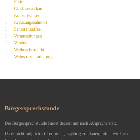
Feste
Glasfaserausbau
Konzertwinter
Kreuzungsbahnhof
Seniorenkaffee
Veranstaltungen
Vereine
Weihnachtsmarkt
Weinstraßensanierung
Bürgersprechstunde
Die Bürgersprechstunde findet derzeit nur nach Absprache statt.
Da es nicht möglich ist Termine ganzjährig zu planen, bitten wir Ihren