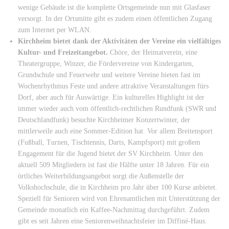
wenige Gebäude ist die komplette Ortsgemeinde nun mit Glasfaser
versorgt. In der Ortsmitte gibt es zudem einen öffentlichen Zugang
zum Internet per WLAN.
Kirchheim bietet dank der Aktivitäten der Vereine ein vielfältiges
Kultur- und Freizeitangebot.
Chöre, der Heimatverein, eine
Theatergruppe, Winzer, die Fördervereine von Kindergarten,
Grundschule und Feuerwehr und weitere Vereine bieten fast im
Wochenrhythmus Feste und andere attraktive Veranstaltungen fürs
Dorf, aber auch für Auswärtige. Ein kulturelles Highlight ist der
immer wieder auch vom öffentlich-rechtlichen Rundfunk (SWR und
Deutschlandfunk) besuchte Kirchheimer Konzertwinter, der
mittlerweile auch eine Sommer-Edition hat. Vor allem Breitensport
(Fußball, Turnen, Tischtennis, Darts, Kampfsport) mit großem
Engagement für die Jugend bietet der SV Kirchheim. Unter den
aktuell 509 Mitgliedern ist fast die Hälfte unter 18 Jahren. Für ein
örtliches Weiterbildungsangebot sorgt die Außenstelle der
Volkshochschule, die in Kirchheim pro Jahr über 100 Kurse anbietet.
Speziell für Senioren wird von Ehrenamtlichen mit Unterstützung der
Gemeinde monatlich ein Kaffee-Nachmittag durchgeführt. Zudem
gibt es seit Jahren eine Seniorenweihnachtsfeier im Diffiné-Haus.