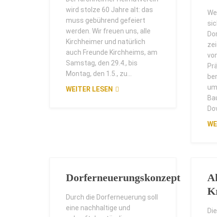
wird stolze 60 Jahre alt: das
We
muss gebührend gefeiert
si
werden. Wir freuen uns, alle
Do
Kirchheimer und natürlich
zei
auch Freunde Kirchheims, am
vo
Samstag, den 29.4., bis
Pr
Montag, den 1.5., zu...
ber
um
WEITER LESEN
Ba
Do
WE
Dorferneuerungskonzept
A
K
Durch die Dorferneuerung soll
eine nachhaltige und
Di