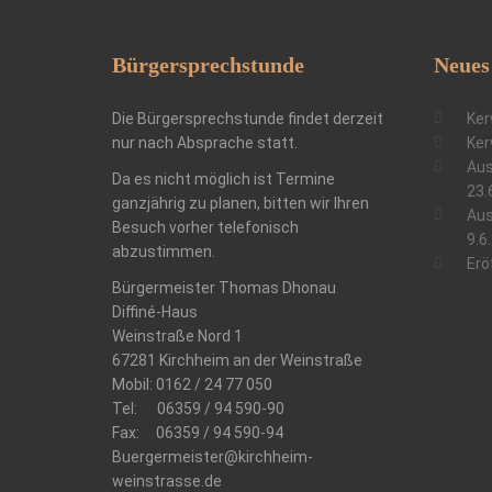
Bürgersprechstunde
Neues
Die Bürgersprechstunde findet derzeit
Ker
nur nach Absprache statt.
Ker
Aus
Da es nicht möglich ist Termine
23.
ganzjährig zu planen, bitten wir Ihren
Aus
Besuch vorher telefonisch
9.6
abzustimmen.
Erö
Bürgermeister Thomas Dhonau
Diffiné-Haus
​Weinstraße Nord 1
67281 Kirchheim an der Weinstraße
Mobil: 0162 / 24 77 050
Tel: 06359 / 94 590-90
Fax: 06359 / 94 590-94
Buergermeister@kirchheim-
weinstrasse.de