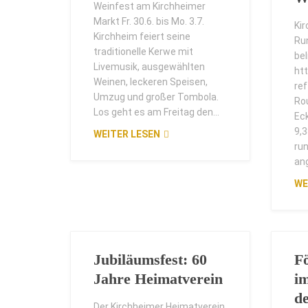
Weinfest am Kirchheimer
Markt Fr. 30.6. bis Mo. 3.7.
Kir
Kirchheim feiert seine
Ru
traditionelle Kerwe mit
be
Livemusik, ausgewählten
ht
Weinen, leckeren Speisen,
re
Umzug und großer Tombola.
Ro
Los geht es am Freitag den...
Ec
9,
WEITER LESEN
ru
an
WE
Jubiläumsfest: 60
F
Jahre Heimatverein
i
d
Der Kirchheimer Heimatverein