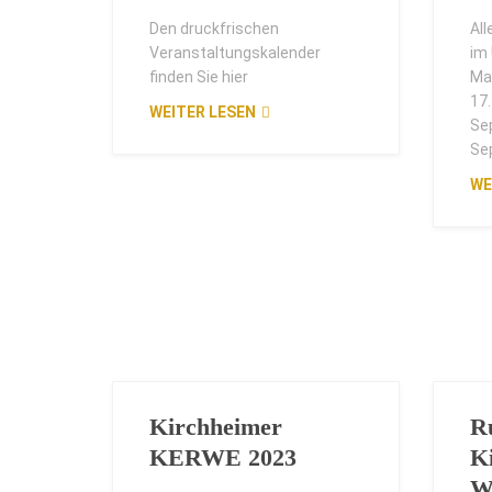
Den druckfrischen
Al
Veranstaltungskalender
im 
finden Sie hier
Mai
17.
WEITER LESEN
Se
Se
WE
Kirchheimer
R
KERWE 2023
K
W