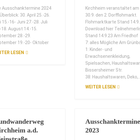
le Ausschanktermine 2024
Kirchheim veranstaltet am
Überblick: 30. April 25.-26.
30.9. den 2. Dorfflohmarkt.
 15.-16- Juni 27.-28. Juli
Flohmarktkarte Stand 14.9
-18. August 14.-15.
Download hier Teilnehmerli
ptember 28.-29.
Stand 14.9.23 Am Friedhof
ptember 19.-20- Oktober
7: alles Mögliche Am Grünb
1: Kinder- und
ITER LESEN
Erwachsenenkleidung,
Spielsachen, Haushaltswa
Bissersheimer Str.
38: Haushaltswaren, Deko,..
WEITER LESEN
undwanderweg
Ausschanktermin
irchheim a.d.
2023
einstraße