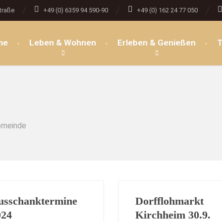
traße
+49 (0) 6359 94 590-90
+49 (0) 162 24 77 050
me
Leben & Wohnen
Erleben & Genießen
T
Gemeinde
usschanktermine
Dorfflohmarkt
024
Kirchheim 30.9.