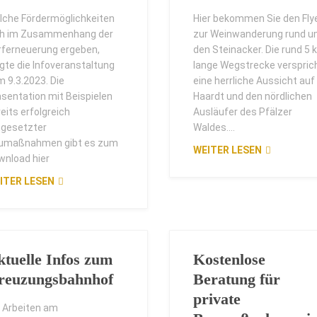
lche Fördermöglichkeiten
Hier bekommen Sie den Fly
ch im Zusammenhang der
zur Weinwanderung rund 
rferneuerung ergeben,
den Steinacker. Die rund 5
gte die Infoveranstaltung
lange Wegstrecke verspric
m 9.3.2023. Die
eine herrliche Aussicht auf
äsentation mit Beispielen
Haardt und den nördlichen
eits erfolgreich
Ausläufer des Pfälzer
gesetzter
Waldes....
umaßnahmen gibt es zum
WEITER LESEN
wnload hier
ITER LESEN
ktuelle Infos zum
Kostenlose
reuzungsbahnhof
Beratung für
private
e Arbeiten am