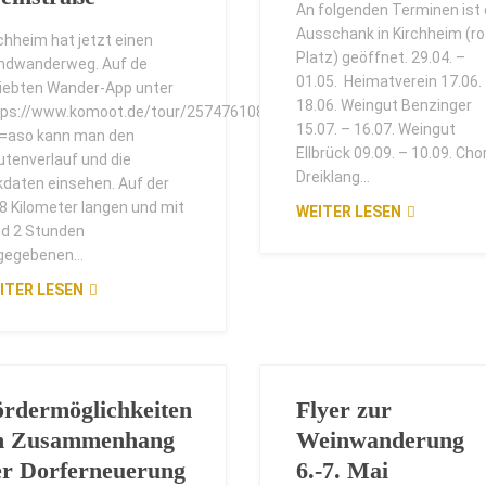
An folgenden Terminen ist 
Ausschank in Kirchheim (ro
chheim hat jetzt einen
Platz) geöffnet. 29.04. –
ndwanderweg. Auf de
01.05. Heimatverein 17.06.
liebten Wander-App unter
18.06. Weingut Benzinger
tps://www.komoot.de/tour/257476108?
15.07. – 16.07. Weingut
f=aso kann man den
Ellbrück 09.09. – 10.09. Cho
utenverlauf und die
Dreiklang...
kdaten einsehen. Auf der
38 Kilometer langen und mit
WEITER LESEN
nd 2 Stunden
gegebenen...
ITER LESEN
ördermöglichkeiten
Flyer zur
m Zusammenhang
Weinwanderung
er Dorferneuerung
6.-7. Mai