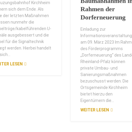
Baumaßnahmen i
euzungsbahnhof Kirchheim
Rahmen der
hern sich dem Ende. Als
ne der letzten Maßnahmen
Dorferneuerung
ssen nunmehr die
beltröge/kabelführenden U-
Einladung zur
näle ausgebessert und die
Informationsveranstaltung
el für die Signaltechnik
am 09. März 2023 Im Rah
egt werden. Hierbei handelt
des Förderprogramms
sich...
„Dorferneuerung“ des Land
Rheinland-Pfalz können
ITER LESEN
private Umbau- und
Sanierungsmaßnahmen
bezuschusst werden. Die
Ortsgemeinde Kirchheim
bietet hierzu den
Eigentümern die...
WEITER LESEN