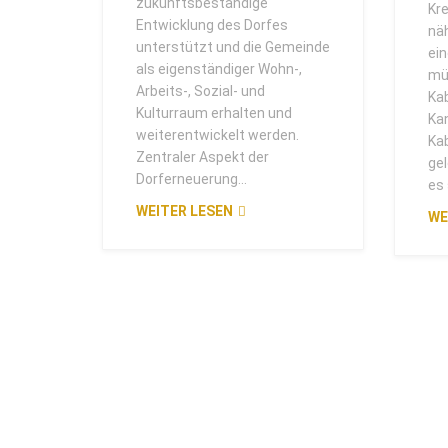
zukunftsbeständige
Kr
Entwicklung des Dorfes
nä
unterstützt und die Gemeinde
ei
als eigenständiger Wohn-,
mü
Arbeits-, Sozial- und
Ka
Kulturraum erhalten und
Ka
weiterentwickelt werden.
Kab
Zentraler Aspekt der
gel
Dorferneuerung...
es 
WEITER LESEN
WE